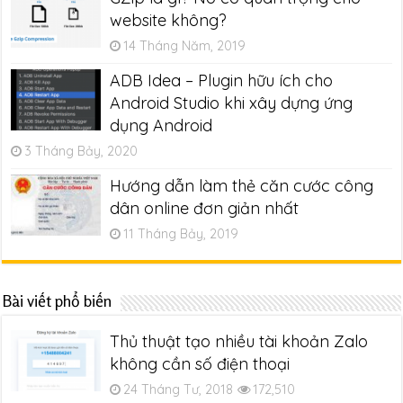
website không?
14 Tháng Năm, 2019
ADB Idea – Plugin hữu ích cho
Android Studio khi xây dựng ứng
dụng Android
3 Tháng Bảy, 2020
Hướng dẫn làm thẻ căn cước công
dân online đơn giản nhất
11 Tháng Bảy, 2019
Bài viết phổ biến
Thủ thuật tạo nhiều tài khoản Zalo
không cần số điện thoại
24 Tháng Tư, 2018
172,510