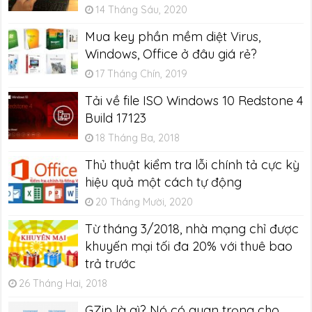
14 Tháng Sáu, 2020
Mua key phần mềm diệt Virus,
Windows, Office ở đâu giá rẻ?
17 Tháng Chín, 2019
Tải về file ISO Windows 10 Redstone 4
Build 17123
18 Tháng Ba, 2018
Thủ thuật kiểm tra lỗi chính tả cực kỳ
hiệu quả một cách tự động
20 Tháng Mười, 2020
Từ tháng 3/2018, nhà mạng chỉ được
khuyến mại tối đa 20% với thuê bao
trả trước
26 Tháng Hai, 2018
GZip là gì? Nó có quan trọng cho