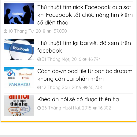
Thủ thuật tìm nick Facebook qua sdt
khi Facebook tắt chức năng tìm kiếm
số điện thoại
10 Tháng Tư, 2018
157,030
Thủ thuật tìm lại bài viết đã xem trên
facebook
31 Tháng Một, 2016
46,794
Cách download file từ pan.baidu.com
không cần cài phần mềm
12 Tháng Sáu, 2019
30,238
Khéo ăn nói sẽ có được thiên hạ
26 Tháng Mười Hai, 2015
16,802