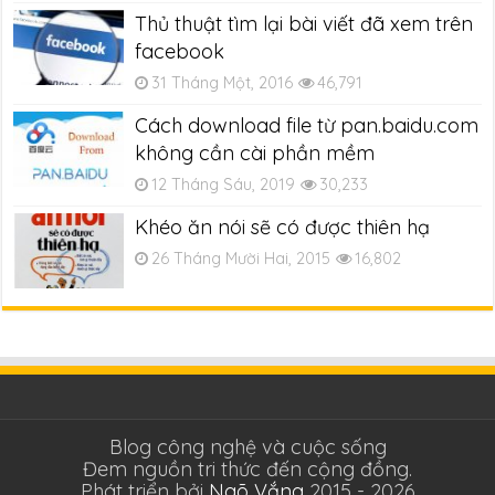
Thủ thuật tìm lại bài viết đã xem trên
facebook
31 Tháng Một, 2016
46,791
Cách download file từ pan.baidu.com
không cần cài phần mềm
12 Tháng Sáu, 2019
30,233
Khéo ăn nói sẽ có được thiên hạ
26 Tháng Mười Hai, 2015
16,802
Blog công nghệ và cuộc sống
Đem nguồn tri thức đến cộng đồng.
Phát triển bởi
Ngõ Vắng
2015 - 2026