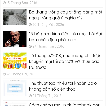
13 Tháng Sáu, 2016
Ba tháng trồng cây chẳng bằng một
ngày trông quả ý nghĩa gì?
30 Tháng Một, 2026
15 bộ phim kinh điển của mọi thời đại
bạn nhất định phải xem
27 Tháng Tám, 2016
Từ tháng 3/2018, nhà mạng chỉ được
khuyến mại tối đa 20% với thuê bao
trả trước
26 Tháng Hai, 2018
Thủ thuật tạo nhiều tài khoản Zalo
không cần số điện thoại
24 Tháng Tư, 2018
Cách chống mất nick facebook đơn