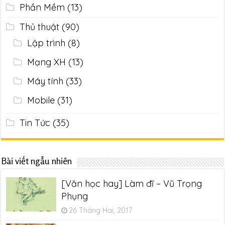
Phần Mềm
(13)
Thủ thuật
(90)
Lập trình
(8)
Mạng XH
(13)
Máy tính
(33)
Mobile
(31)
Tin Tức
(35)
Bài viết ngẫu nhiên
[Văn học hay] Làm đĩ – Vũ Trọng
Phụng
26 Tháng Hai, 2017