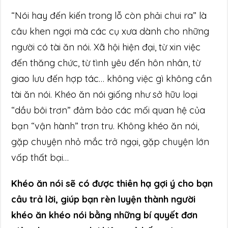
“Nói hay đến kiến trong lỗ còn phải chui ra” là
câu khen ngợi mà các cụ xưa dành cho những
người có tài ăn nói. Xã hội hiện đại, từ xin việc
đến thăng chức, từ tình yêu đến hôn nhân, từ
giao lưu đến hợp tác… không việc gì không cần
tài ăn nói. Khéo ăn nói giống như sở hữu loại
“dầu bôi trơn” đảm bảo các mối quan hệ của
bạn “vận hành” trơn tru. Không khéo ăn nói,
gặp chuyện nhỏ mắc trở ngại, gặp chuyện lớn
vấp thất bại…
Khéo ăn nói sẽ có được thiên hạ gợi ý cho bạn
câu trả lời, giúp bạn rèn luyện thành người
khéo ăn khéo nói bằng những bí quyết đơn