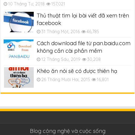
10 Tháng Tư, 2018
157,021
Thủ thuật tìm lại bài viết đã xem trên
facebook
31 Tháng Một, 2016
46,785
Cách download file từ pan.baidu.com
không cần cài phần mềm
12 Tháng Sáu, 2019
30,208
Khéo ăn nói sẽ có được thiên hạ
26 Tháng Mười Hai, 2015
16,801
Blog công nghệ và cuộc sống