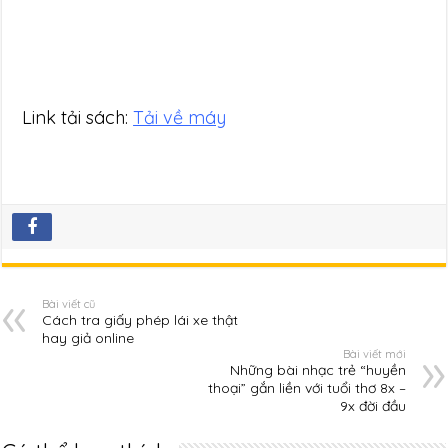
Link tải sách:
Tải về máy
Bài viết cũ
Cách tra giấy phép lái xe thật
hay giả online
Bài viết mới
Những bài nhạc trẻ “huyền
thoại” gắn liền với tuổi thơ 8x –
9x đời đầu