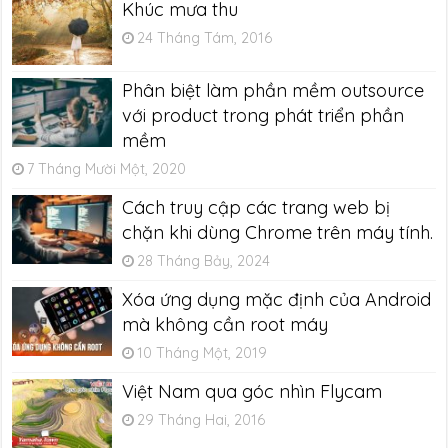
Khúc mưa thu
24 Tháng Tám, 2016
Phân biệt làm phần mềm outsource
với product trong phát triển phần
mềm
7 Tháng Mười Một, 2020
Cách truy cập các trang web bị
chặn khi dùng Chrome trên máy tính.
28 Tháng Bảy, 2024
Xóa ứng dụng mặc định của Android
mà không cần root máy
10 Tháng Một, 2019
Việt Nam qua góc nhìn Flycam
29 Tháng Hai, 2016