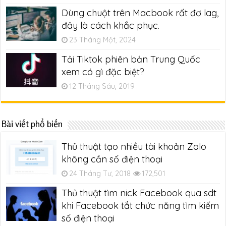
Dùng chuột trên Macbook rất đơ lag,
đây là cách khắc phục.
23 Tháng Một, 2024
Tải Tiktok phiên bản Trung Quốc
xem có gì đặc biệt?
12 Tháng Sáu, 2019
Bài viết phổ biến
Thủ thuật tạo nhiều tài khoản Zalo
không cần số điện thoại
24 Tháng Tư, 2018
172,501
Thủ thuật tìm nick Facebook qua sdt
khi Facebook tắt chức năng tìm kiếm
số điện thoại