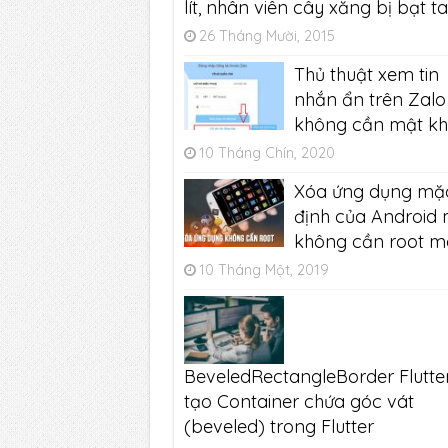
lít, nhân viên cây xăng bị bạt ta
26 Tháng Mười, 2015
Thủ thuật xem tin
nhắn ẩn trên Zalo
không cần mật k
10 Tháng Chín, 2020
Xóa ứng dụng mặ
định của Android
không cần root m
10 Tháng Một, 2019
BeveledRectangleBorder Flutter
tạo Container chứa góc vát
(beveled) trong Flutter