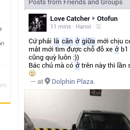
e
ần
2015