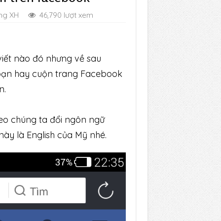
ng XH
46,790 lượt xem
viết nào đó nhưng về sau
số bạn hay cuộn trang Facebook
n.
heo chúng ta đổi ngôn ngữ
này là English của Mỹ nhé.