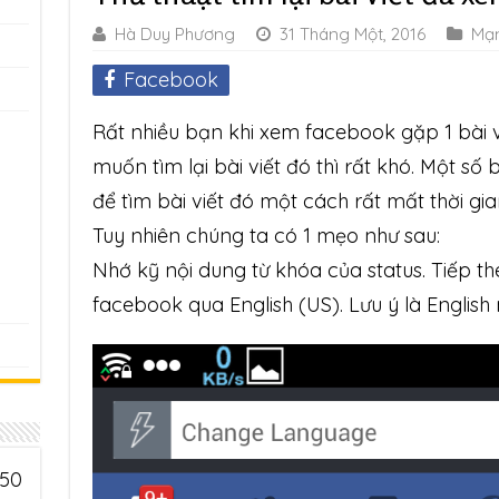
Hà Duy Phương
31 Tháng Một, 2016
Mạ
Facebook
Rất nhiều bạn khi xem facebook gặp 1 bài 
muốn tìm lại bài viết đó thì rất khó. Một 
để tìm bài viết đó một cách rất mất thời gia
Tuy nhiên chúng ta có 1 mẹo như sau:
Nhớ kỹ nội dung từ khóa của status. Tiếp t
facebook qua English (US). Lưu ý là English 
 50