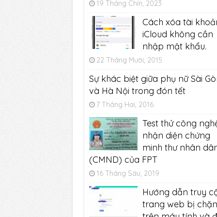
19 Tháng Chín, 2023
Cách xóa tài khoả
iCloud không cần
nhập mật khẩu.
22 Tháng Mười, 2015
Sự khác biệt giữa phụ nữ Sài Gò
và Hà Nội trong đón tết
7 Tháng Hai, 2016
Test thử công ngh
nhận diện chứng
minh thư nhân dâ
(CMND) của FPT
16 Tháng Sáu, 2019
Hướng dẫn truy c
trang web bị chặ
trên máy tính và đ