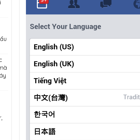
i
hẩu
c
 mà
áy
,