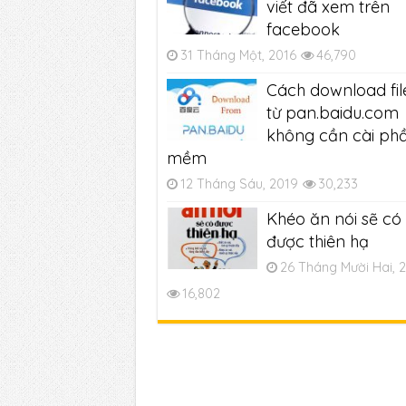
viết đã xem trên
facebook
31 Tháng Một, 2016
46,790
Cách download fil
từ pan.baidu.com
không cần cài ph
mềm
12 Tháng Sáu, 2019
30,233
Khéo ăn nói sẽ có
được thiên hạ
26 Tháng Mười Hai, 
16,802