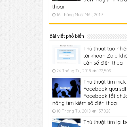
thoại
16 Tháng Mười Một, 2019
Bài viết phổ biến
Thủ thuật tạo nhiề
tài khoản Zalo kh
cần số điện thoại
24 Tháng Tư, 2018
172,509
Thủ thuật tìm nick
Facebook qua sdt 
Facebook tắt chứ
năng tìm kiếm số điện thoại
10 Tháng Tư, 2018
157,028
Thủ thuật tìm lại b