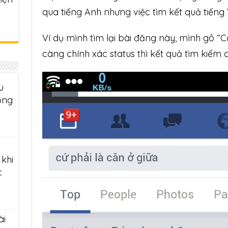
qua tiếng Anh nhưng việc tìm kết quả tiếng V
Ví dụ mình tìm lại bài đăng này, mình gõ “Cứ
càng chính xác status thì kết quả tìm kiếm 
u
ông
khi
c
ài