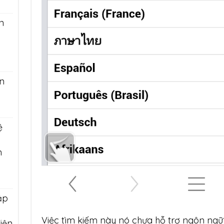
n
n
ệ
n
ập
n
Việc tìm kiếm này nó chưa hỗ trợ ngôn ngữ
iện