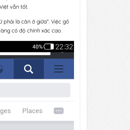
iệt vẫn tốt.
 phải là căn ở giữa”. Việc gõ
càng có độ chính xác cao.