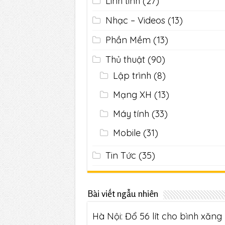
Linh tinh
(27)
Nhạc – Videos
(13)
Phần Mềm
(13)
Thủ thuật
(90)
Lập trình
(8)
Mạng XH
(13)
Máy tính
(33)
Mobile
(31)
Tin Tức
(35)
Bài viết ngẫu nhiên
Hà Nội: Đổ 56 lít cho bình xăng