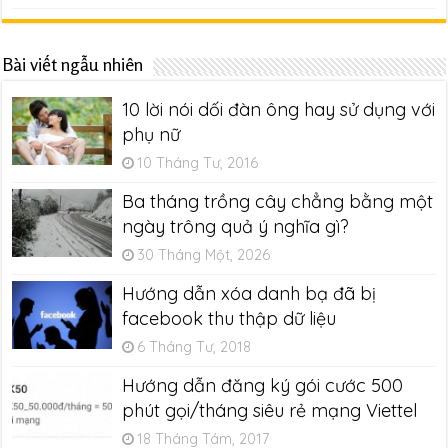
Bài viết ngẫu nhiên
10 lời nói dối đàn ông hay sử dụng với
phụ nữ
10 Tháng Tư, 2016
Ba tháng trồng cây chẳng bằng một
ngày trông quả ý nghĩa gì?
30 Tháng Một, 2026
Hướng dẫn xóa danh bạ đã bị
facebook thu thập dữ liệu
6 Tháng Tư, 2018
Hướng dẫn đăng ký gói cước 500
phút gọi/tháng siêu rẻ mạng Viettel
18 Tháng Tám, 2017