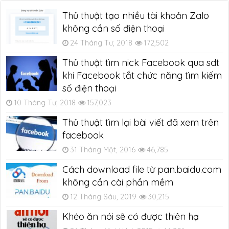
Thủ thuật tạo nhiều tài khoản Zalo
không cần số điện thoại
24 Tháng Tư, 2018
172,502
Thủ thuật tìm nick Facebook qua sdt
khi Facebook tắt chức năng tìm kiếm
số điện thoại
10 Tháng Tư, 2018
157,023
Thủ thuật tìm lại bài viết đã xem trên
facebook
31 Tháng Một, 2016
46,785
Cách download file từ pan.baidu.com
không cần cài phần mềm
12 Tháng Sáu, 2019
30,215
Khéo ăn nói sẽ có được thiên hạ