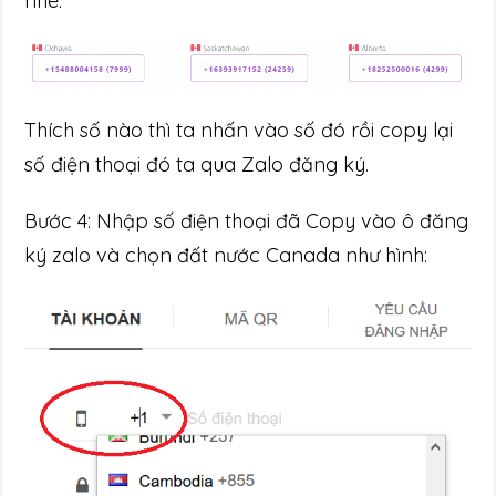
nhé.
Thích số nào thì ta nhấn vào số đó rồi copy lại
số điện thoại đó ta qua Zalo đăng ký.
Bước 4: Nhập số điện thoại đã Copy vào ô đăng
ký zalo và chọn đất nước Canada như hình: