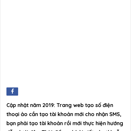
Cập nhật năm 2019: Trang web tạo số điện
thoại ảo cần tạo tài khoản mới cho nhận SMS,
bạn phải tạo tài khoản rồi mới thực hiện hướng