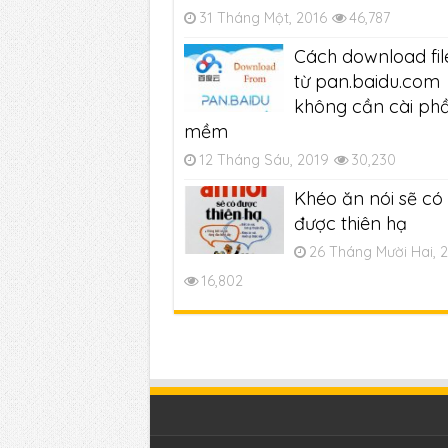
31 Tháng Một, 2016
46,787
Cách download fil
từ pan.baidu.com
không cần cài ph
mềm
12 Tháng Sáu, 2019
30,230
Khéo ăn nói sẽ có
được thiên hạ
26 Tháng Mười Hai, 
16,802