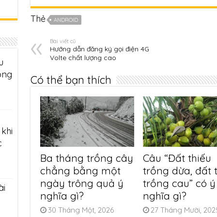
Thẻ
ANDROID
Bài viết cũ
Hướng dẫn đăng ký gọi điện 4G
Volte chất lượng cao
u
ông
Có thể bạn thích
khi
c
Ba tháng trồng cây
Câu “Đất thiếu
chẳng bằng một
trồng dừa, đất 
ngày trông quả ý
trồng cau” có ý
ài
nghĩa gì?
nghĩa gì?
30 Tháng Một, 2026
27 Tháng Mười, 202