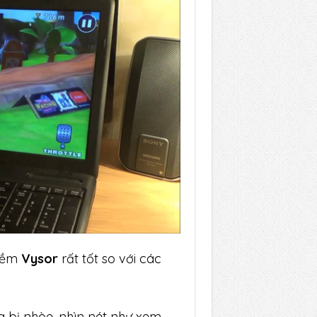
 mềm
Vysor
rất tốt so với các
g bị nhòe, nhìn nét như xem