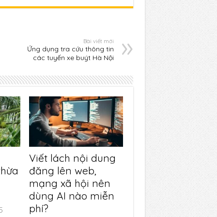
Bài viết mới
Ứng dụng tra cứu thông tin
các tuyến xe buýt Hà Nội
Viết lách nội dung
thừa
đăng lên web,
mạng xã hội nên
dùng AI nào miễn
phí?
5