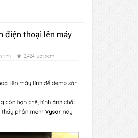
h điện thoại lên máy
h tinh
2,424 lượt xem
hoại lên máy tính để demo sản
g còn hạn chế, hình ảnh chất
và thấy phần mềm
Vysor
này