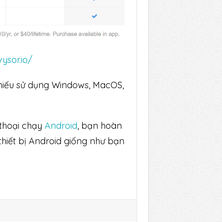
ysor.io/
hiếu sử dụng Windows, MacOS,
n thoại chạy
Android
, bạn hoàn
thiết bị Android giống như bạn