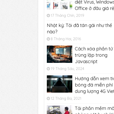
diệt Virus, Windows
Office ở đâu giá r
17 Tháng Chín, 2019
Nhật ký: Tôi đã tán gái như thế
nào?
8 Tháng Hai, 2016
Cách xóa phần tử
trùng lặp trong
Javascript
19 Tháng Sáu, 2024
Hướng dẫn xem tiv
bóng đá miễn phí
dung lượng 4G Viet
12 Tháng Ba, 2021
Tải phần mềm m