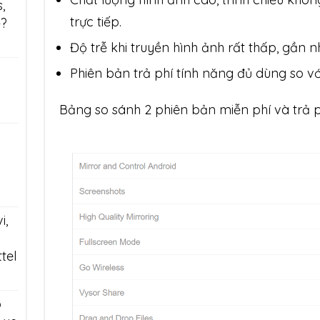
,
trực tiếp.
ẻ?
Độ trễ khi truyền hình ảnh rất thấp, gần nh
Phiên bản trả phí tính năng đủ dùng so 
Bảng so sánh 2 phiên bản miễn phí và trả p
i,
tel
ô