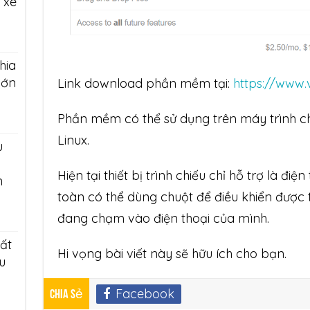
 xe
hia
lớn
Link download phần mềm tại:
https://www.v
Phần mềm có thể sử dụng trên máy trình c
Linux.
u
Hiện tại thiết bị trình chiếu chỉ hỗ trợ là điệ
n
toàn có thể dùng chuột để điều khiển được 
đang chạm vào điện thoại của mình.
tất
Hi vọng bài viết này sẽ hữu ích cho bạn.
u
Facebook
Chia sẻ