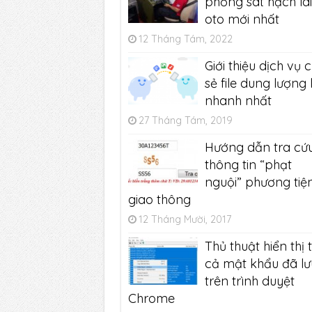
phỏng sát hạch lái
oto mới nhất
12 Tháng Tám, 2022
Giới thiệu dịch vụ c
sẻ file dung lượng 
nhanh nhất
27 Tháng Tám, 2019
Hướng dẫn tra cứ
thông tin “phạt
nguội” phương tiệ
giao thông
12 Tháng Mười, 2017
Thủ thuật hiển thị 
cả mật khẩu đã lư
trên trình duyệt
Chrome