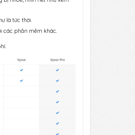
ư là tức thời.
với các phần mềm khác.
hí.