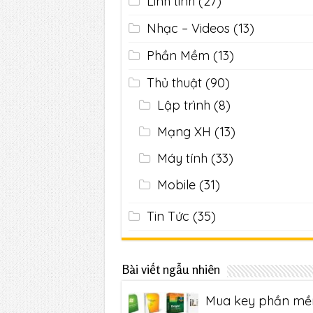
Linh tinh
(27)
Nhạc – Videos
(13)
Phần Mềm
(13)
Thủ thuật
(90)
Lập trình
(8)
Mạng XH
(13)
Máy tính
(33)
Mobile
(31)
Tin Tức
(35)
Bài viết ngẫu nhiên
Mua key phần m