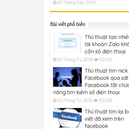
26 Tháng Sáu, 2019
Bài viết phổ biến
Thủ thuật tạo nhiề
tài khoản Zalo kh
cần số điện thoại
24 Tháng Tư, 2018
172,507
Thủ thuật tìm nick
Facebook qua sdt 
Facebook tắt chứ
năng tìm kiếm số điện thoại
10 Tháng Tư, 2018
157,024
Thủ thuật tìm lại b
viết đã xem trên
facebook