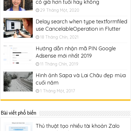
có già hơn tuổi hay không
29 Tháng Một, 2020
Delay search when type textformfiled
use CancelableOperation in Flutter
18 Tháng Chín, 2021
Hướng dẫn nhận mã PIN Google
Adsense mới nhất 2019
11 Tháng Chín, 2019
Hình ảnh Sapa và Lai Châu đẹp mùa
cuối năm
1 Tháng Một, 2017
Bài viết phổ biến
Thủ thuật tạo nhiều tài khoản Zalo