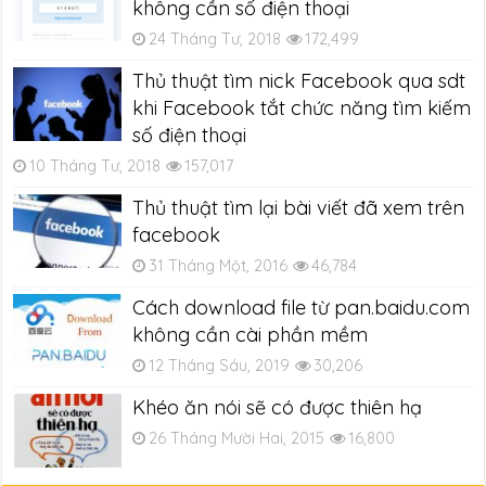
không cần số điện thoại
24 Tháng Tư, 2018
172,499
Thủ thuật tìm nick Facebook qua sdt
khi Facebook tắt chức năng tìm kiếm
số điện thoại
10 Tháng Tư, 2018
157,017
Thủ thuật tìm lại bài viết đã xem trên
facebook
31 Tháng Một, 2016
46,784
Cách download file từ pan.baidu.com
không cần cài phần mềm
12 Tháng Sáu, 2019
30,206
Khéo ăn nói sẽ có được thiên hạ
26 Tháng Mười Hai, 2015
16,800