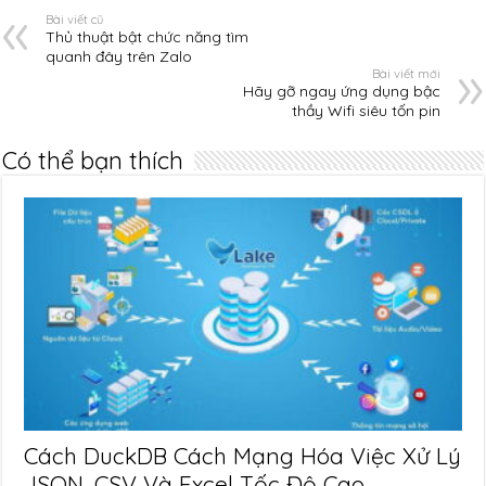
Bài viết cũ
Thủ thuật bật chức năng tìm
quanh đây trên Zalo
Bài viết mới
Hãy gỡ ngay ứng dụng bậc
thầy Wifi siêu tốn pin
Có thể bạn thích
Cách DuckDB Cách Mạng Hóa Việc Xử Lý
JSON, CSV Và Excel Tốc Độ Cao