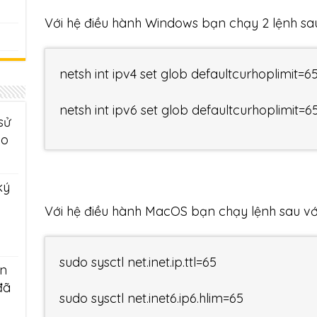
Với hệ điều hành Windows bạn chạy 2 lệnh sa
netsh int ipv4 set glob defaultcurhoplimit=6
netsh int ipv6 set glob defaultcurhoplimit=6
sử
áo
ký
Với hệ điều hành MacOS bạn chạy lệnh sau với
sudo sysctl net.inet.ip.ttl=65
àn
đã
sudo sysctl net.inet6.ip6.hlim=65