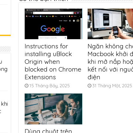
Instructions for
Ngăn không ch
installing uBlock
Macbook khởi 
Origin when
khi mở nắp ho
u
blocked on Chrome
kết nối với ngu
ông
Extensions
điện
15 Tháng Bảy, 2025
31 Tháng Một, 2025
khi
c
Dùng chuột trên