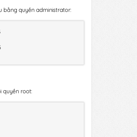
u bằng quyền administrator:
5
5
 quyền root: