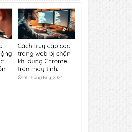
o
Cách truy cập các
động
trang web bị chặn
ặc
khi dùng Chrome
ồn
trên máy tính.
28 Tháng Bảy, 2024