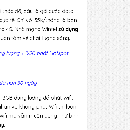
 thác đổ, đây là gói cước data
cực rẻ. Chỉ với 55k/tháng là bạn
ông 4G. Nhà mạng Wintel
sử dụng
an tâm về chất lượng sóng.
ng lượng + 3GB phát Hotspot
gia hạn 30 ngày.
n 3GB dung lượng để phát Wifi,
hân và không phát Wifi thì luôn
t Wifi mà vẫn muốn dùng như bình
g.