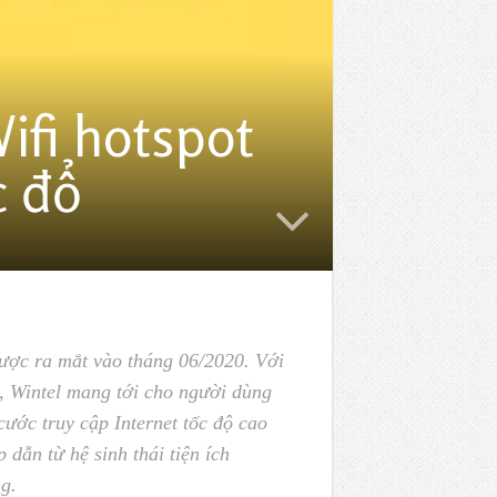
ifi hotspot
c đổ
được ra mắt vào tháng 06/2020. Với
intel mang tới cho người dùng
 cước truy cập Internet tốc độ cao
dẫn từ hệ sinh thái tiện ích
g.