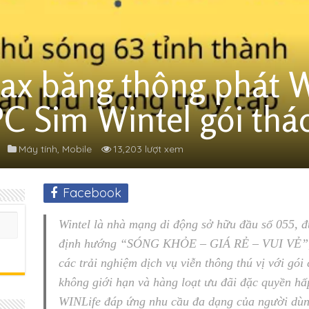
x băng thông phát W
PC Sim Wintel gói thá
Máy tính
,
Mobile
13,203 lượt xem
Facebook
Wintel là nhà mạng di động sở hữu đầu số 055, 
định hướng “SÓNG KHỎE – GIÁ RẺ – VUI VẺ”, W
các trải nghiệm dịch vụ viễn thông thú vị với gói
không giới hạn và hàng loạt ưu đãi đặc quyền hấp 
WINLife đáp ứng nhu cầu đa dạng của người dùn