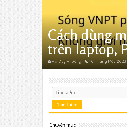
Cách dùng ma
trên laptop, 
Hà Duy Phương
10 Tháng Một, 2023
Chuyên mục