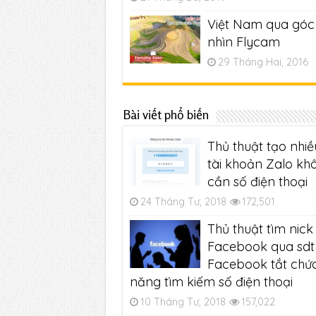
Việt Nam qua góc
nhìn Flycam
29 Tháng Hai, 2016
Bài viết phổ biến
Thủ thuật tạo nhiề
tài khoản Zalo kh
cần số điện thoại
24 Tháng Tư, 2018
172,501
Thủ thuật tìm nick
Facebook qua sdt 
Facebook tắt chứ
năng tìm kiếm số điện thoại
10 Tháng Tư, 2018
157,022