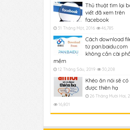
Thủ thuật tìm lại b
viết đã xem trên
facebook
31 Tháng Một, 2016
46,785
Cách download fil
từ pan.baidu.com
không cần cài ph
mềm
12 Tháng Sáu, 2019
30,208
Khéo ăn nói sẽ có
được thiên hạ
26 Tháng Mười Hai, 
16,801