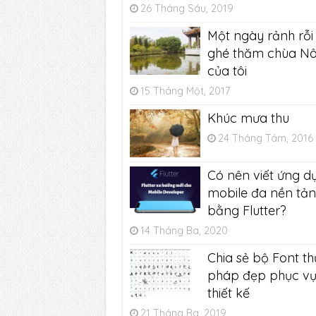
26 Tháng Sáu, 2019
Một ngày rảnh rỗi
ghé thăm chùa N
của tôi
15 Tháng Một, 2017
Khúc mưa thu
24 Tháng Tám, 2016
Có nên viết ứng d
mobile đa nền tả
bằng Flutter?
14 Tháng Ba, 2020
Chia sẻ bộ Font th
pháp đẹp phục v
thiết kế
21 Tháng Ba, 2019