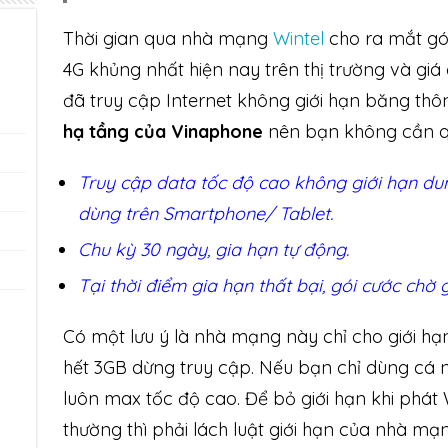
Thời gian qua nhà mạng
Wintel
cho ra mắt gói
4G khủng nhất hiện nay trên thị trường và giá 
đã truy cập Internet không giới hạn băng th
hạ tầng của Vinaphone
nên bạn không cần qu
Truy cập data tốc độ cao không giới hạn du
dùng trên Smartphone/ Tablet.
Chu kỳ 30 ngày, gia hạn tự động.
Tại thời điểm gia hạn thất bại, gói cước chờ 
Có một lưu ý là nhà mạng này chỉ cho giới hạ
hết 3GB dừng truy cập. Nếu bạn chỉ dùng cá n
luôn max tốc độ cao. Để bỏ giới hạn khi phá
thường thì phải lách luật giới hạn của nhà mạn