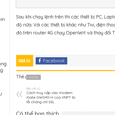
Sau khi chạy lệnh trên thì các thiết bị PC, La
ôm
độ nữa. Với các thiết bị khác như Tivi, điện tho
đó trên router 4G chạy OpenWrt và thay đổi 
Facebook
Chia sẻ
ụng
ng
Thẻ
WINTEL
Bài viết cũ
Cách truy cập vào modem
ư
iGate GW040-H của VNPT bị
ụ
lỗi chứng chỉ SSL
Có thể bạn thích