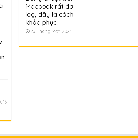
Macbook rất đơ
ài
lag, đây là cách
khắc phục.
23 Tháng Một, 2024
e
ần
2015