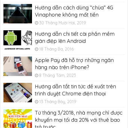
Hướng dẫn cách dùng “chùa” 4G
Vinaphone không mất tiền
30 Tháng Mười Hai, 2019
Hướng dẫn chi tiết cài phần mềm
gián điệp lên Android
18 Tháng Ba, 2016
Apple Pay đã hỗ trợ những ngân
hàng nào trên iPhone?
8 Tháng Tám, 2023
Hướng dẫn tắt tin tức đề xuất trên
trình duyệt Chrome điện thoại
13 Tháng Bảy, 2019
Từ tháng 3/2018, nhà mạng chỉ được
khuyến mại tối đa 20% với thuê bao
trả trước