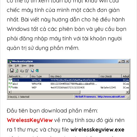
có thể tự tin xem toàn bộ mật khẩu Wifi của
chiếc máy tính của mình một cách đơn giản
nhất. Bài viết này hướng dẫn cho hệ điều hành
Windows tất cả các phiên bản và yêu cầu bạn
phải đăng nhập máy tính với tài khoản người
quản trị sử dụng phần mềm.
Đầu tiên bạn download phần mềm:
WirelessKeyView
về máy tính sau đó giải nén
ra 1 thư mục và chạy file
wirelesskeyview.exe