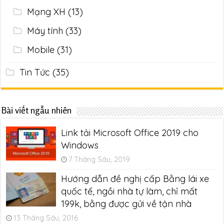
Mạng XH
(13)
Máy tính
(33)
Mobile
(31)
Tin Tức
(35)
Bài viết ngẫu nhiên
Link tải Microsoft Office 2019 cho
Windows
7 Tháng Sáu, 2019
Hướng dẫn đề nghị cấp Bằng lái xe
quốc tế, ngồi nhà tự làm, chỉ mất
199k, bằng được gửi về tận nhà
13 Tháng Sáu, 2016