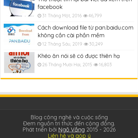
facebook
31 Tháng Một, 2016
46,799
Cách download file từ pan.baidu.com
không cần cài phần mềm
12 Tháng Sáu, 2019
30,249
Khéo ăn nói sẽ có được thiên hạ
26 Tháng Mười Hai, 2015
16,803
Blog công nghệ và cuộc sống
Đem nguồn tri thức đến cộng đồng.
Phát triển bởi
Ngõ Vắng
2015 - 2026
Liên hệ và góp ý