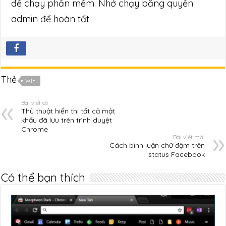
để chạy phần mềm. Nhớ chạy bằng quyền
admin để hoàn tất.
Thẻ
WIFI
Bài viết cũ
Thủ thuật hiển thị tất cả mật
khẩu đã lưu trên trình duyệt
Chrome
Bài viết mới
Cách bình luận chữ đậm trên
status Facebook
Có thể bạn thích