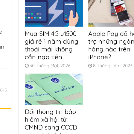
e
Mua SIM 4G u1500
Apple Pay đã h
giá rẻ 1 năm dùng
trợ những ngâ
ần
thoải mái không
hàng nào trên
cần nạp tiền
iPhone?
30 Tháng Một, 2026
8 Tháng Tám, 2023
2015
Đổi thông tin bảo
hiểm xã hội từ
CMND sang CCCD