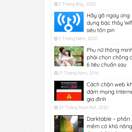
3 Tháng Bảy, 2020
Hãy gỡ ngay ứng
dụng bậc thầy Wif
siêu tốn pin
3 Tháng Năm, 2020
Phụ nữ thông min
phải chọn chồng 
6 tiêu chuẩn sau
21 Tháng Năm, 2016
Cách chặn web kh
dâm mạng Intern
gia đình
29 Tháng Mười Một, 2020
Darktable – phần
mềm có khả năn