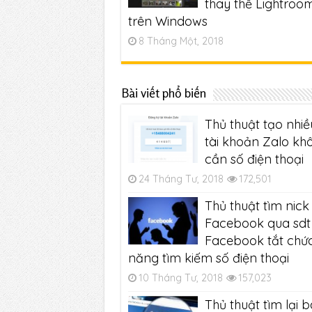
thay thế Lightroo
trên Windows
8 Tháng Một, 2018
Bài viết phổ biến
Thủ thuật tạo nhiề
tài khoản Zalo kh
cần số điện thoại
24 Tháng Tư, 2018
172,501
Thủ thuật tìm nick
Facebook qua sdt 
Facebook tắt chứ
năng tìm kiếm số điện thoại
10 Tháng Tư, 2018
157,023
Thủ thuật tìm lại b