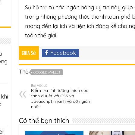
m
Sự hỗ trợ từ các ngân hàng uy tín này giúp
trong những phương thức thanh toán phổ bi
mang đến lợi ích và tiện ích đáng kể cho ng
toàn thế giới.
Facebook
u
Chia sẻ
ông
Thẻ
GOOGLE WALLET
Bài viết cũ
Kiểm tra tính tương thích của
trình duyệt với CSS và
khi
Javascript nhanh và đơn giản
c
nhất
Có thể bạn thích
ài