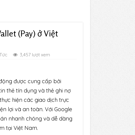
llet (Pay) ở Việt
 Tức
3,457 lượt xem
i động được cung cấp bởi
in thẻ tín dụng và thẻ ghi nợ
hực hiện các giao dịch trực
ện lợi và an toàn. Với Google
 toán nhanh chóng và dễ dàng
ắm tại Việt Nam.