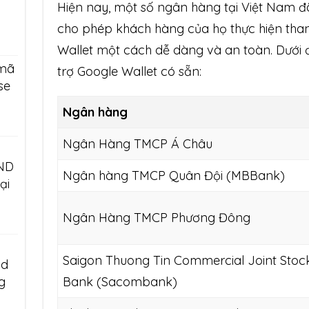
Hiện nay, một số ngân hàng tại Việt Nam đã
cho phép khách hàng của họ thực hiện tha
Wallet một cách dễ dàng và an toàn. Dưới 
mã
trợ Google Wallet có sẵn:
se
Ngân hàng
Ngân Hàng TMCP Á Châu
MND
Ngân hàng TMCP Quân Đội (MBBank)
ại
Ngân Hàng TMCP Phương Đông
Saigon Thuong Tin Commercial Joint Stoc
id
Bank (Sacombank)
g