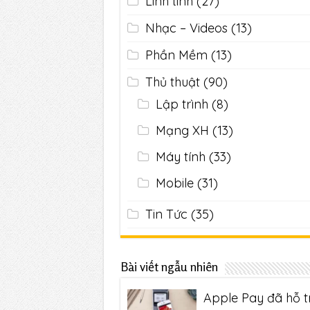
Linh tinh
(27)
Nhạc – Videos
(13)
Phần Mềm
(13)
Thủ thuật
(90)
Lập trình
(8)
Mạng XH
(13)
Máy tính
(33)
Mobile
(31)
Tin Tức
(35)
Bài viết ngẫu nhiên
Apple Pay đã hỗ t