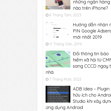
những ngân hàng
nào trên iPhone?
8 Tháng Tám, 2023
Hướng dẫn nhận 
PIN Google Adsen
mới nhất 2019
11 Tháng Chín, 2019
Đổi thông tin bảo
hiểm xã hội từ C
sang CCCD ngay t
nhà
7 Tháng Mười, 2022
ADB Idea – Plugin
hữu ích cho Andro
Studio khi xây dựn
ứng dụng Android