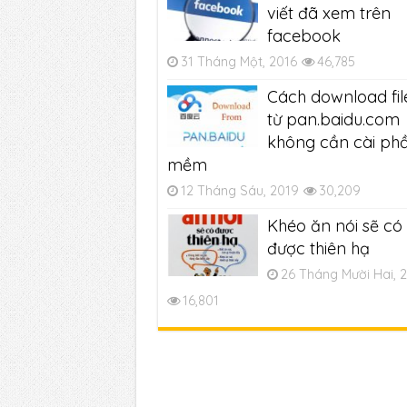
viết đã xem trên
facebook
31 Tháng Một, 2016
46,785
Cách download fil
từ pan.baidu.com
không cần cài ph
mềm
12 Tháng Sáu, 2019
30,209
Khéo ăn nói sẽ có
được thiên hạ
26 Tháng Mười Hai, 
16,801