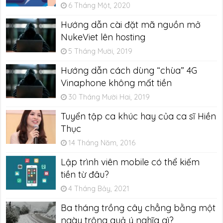
6 Tháng Một, 2020
Hướng dẫn cài đặt mã nguồn mở
NukeViet lên hosting
5 Tháng Mười, 2019
Hướng dẫn cách dùng “chùa” 4G
Vinaphone không mất tiền
30 Tháng Mười Hai, 2019
Tuyển tập ca khúc hay của ca sĩ Hiền
Thục
14 Tháng Năm, 2016
Lập trình viên mobile có thể kiếm
tiền từ đâu?
4 Tháng Bảy, 2021
Ba tháng trồng cây chẳng bằng một
ngày trông quả ý nghĩa gì?