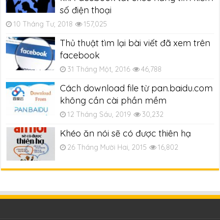
số điện thoại
10 Tháng Tư, 2018
157,025
Thủ thuật tìm lại bài viết đã xem trên
facebook
31 Tháng Một, 2016
46,788
Cách download file từ pan.baidu.com
không cần cài phần mềm
12 Tháng Sáu, 2019
30,232
Khéo ăn nói sẽ có được thiên hạ
26 Tháng Mười Hai, 2015
16,802