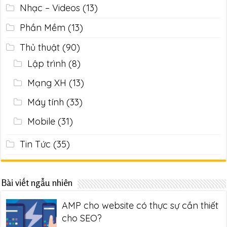
Nhạc – Videos
(13)
Phần Mềm
(13)
Thủ thuật
(90)
Lập trình
(8)
Mạng XH
(13)
Máy tính
(33)
Mobile
(31)
Tin Tức
(35)
Bài viết ngẫu nhiên
AMP cho website có thực sự cần thiết
cho SEO?