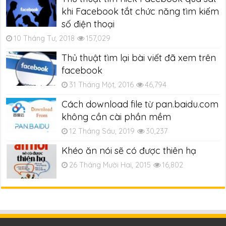
khi Facebook tắt chức năng tìm kiếm
số điện thoại
10 Tháng Tư, 2018
157,029
Thủ thuật tìm lại bài viết đã xem trên
facebook
31 Tháng Một, 2016
46,794
Cách download file từ pan.baidu.com
không cần cài phần mềm
12 Tháng Sáu, 2019
30,237
Khéo ăn nói sẽ có được thiên hạ
26 Tháng Mười Hai, 2015
16,802