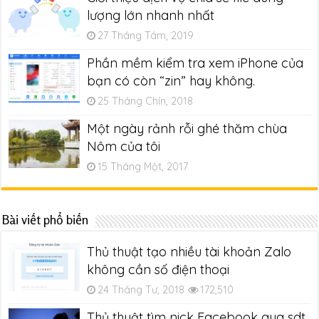
lượng lớn nhanh nhất
27 Tháng Tám, 2019
Phần mềm kiểm tra xem iPhone của
bạn có còn “zin” hay không.
25 Tháng Chín, 2018
Một ngày rảnh rỗi ghé thăm chùa
Nôm của tôi
15 Tháng Một, 2017
Bài viết phổ biến
Thủ thuật tạo nhiều tài khoản Zalo
không cần số điện thoại
24 Tháng Tư, 2018
172,510
Thủ thuật tìm nick Facebook qua sdt