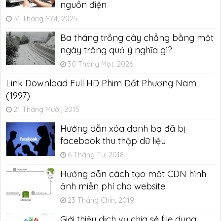
nguồn điện
31 Tháng Một, 2025
Ba tháng trồng cây chẳng bằng một
ngày trông quả ý nghĩa gì?
30 Tháng Một, 2026
Link Download Full HD Phim Đất Phương Nam
(1997)
21 Tháng Mười, 2015
Hướng dẫn xóa danh bạ đã bị
facebook thu thập dữ liệu
6 Tháng Tư, 2018
Hướng dẫn cách tạo một CDN hình
ảnh miễn phí cho website
23 Tháng Chín, 2019
Giới thiệu dịch vụ chia sẻ file dung