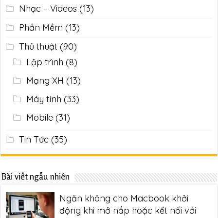
Nhạc – Videos
(13)
Phần Mềm
(13)
Thủ thuật
(90)
Lập trình
(8)
Mạng XH
(13)
Máy tính
(33)
Mobile
(31)
Tin Tức
(35)
Bài viết ngẫu nhiên
Ngăn không cho Macbook khởi
động khi mở nắp hoặc kết nối với