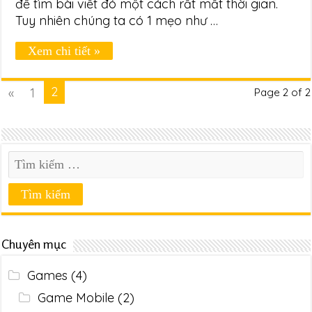
để tìm bài viết đó một cách rất mất thời gian.
Tuy nhiên chúng ta có 1 mẹo như …
Xem chi tiết »
2
«
1
Page 2 of 2
Chuyên mục
Games
(4)
Game Mobile
(2)