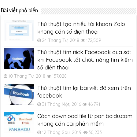
Bài viết phổ biến
Thủ thuật tạo nhiều tài khoản Zalo
không cần số điện thoại
24 Tháng Tư, 2018
172,509
Thủ thuật tìm nick Facebook qua sdt
khi Facebook tắt chức năng tìm kiếm
số điện thoại
10 Tháng Tư, 2018
157,028
Thủ thuật tìm lại bài viết đã xem trên
facebook
31 Tháng Một, 2016
46,791
Cách download file từ pan.baidu.com
không cần cài phần mềm
12 Tháng Sáu, 2019
30,233