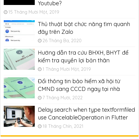
Youtube?
15 Tháng Mười Một, 2019
Thủ thuật bật chức năng tìm quanh
đây trên Zalo
26 Tháng Ba, 2020
Hướng dẫn tra cứu BHXH, BHYT để
kiểm tra quyền lợi bản thân
1 Tháng Mười Một, 2019
Đổi thông tin bảo hiểm xã hội từ
CMND sang CCCD ngay tại nhà
7 Tháng Mười, 2022
Delay search when type textformfiled
use CancelableOperation in Flutter
18 Tháng Chín, 2021