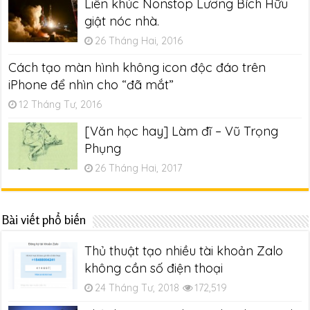
Liên khúc Nonstop Lương Bích Hữu
giật nóc nhà.
26 Tháng Hai, 2016
Cách tạo màn hình không icon độc đáo trên
iPhone để nhìn cho “đã mắt”
12 Tháng Tư, 2016
[Văn học hay] Làm đĩ – Vũ Trọng
Phụng
26 Tháng Hai, 2017
Bài viết phổ biến
Thủ thuật tạo nhiều tài khoản Zalo
không cần số điện thoại
24 Tháng Tư, 2018
172,519