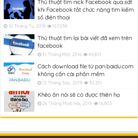
Thủ thuật tìm nick Facebook qua sdt
khi Facebook tắt chức năng tìm kiếm
số điện thoại
10 Tháng Tư, 2018
157,038
Thủ thuật tìm lại bài viết đã xem trên
facebook
31 Tháng Một, 2016
46,801
Cách download file từ pan.baidu.com
không cần cài phần mềm
12 Tháng Sáu, 2019
30,251
Khéo ăn nói sẽ có được thiên hạ
26 Tháng Mười Hai, 2015
16,803