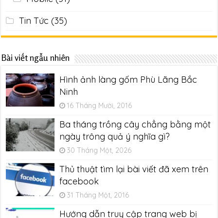
Tin Tức
(35)
Bài viết ngẫu nhiên
Hình ảnh làng gốm Phù Lãng Bắc
Ninh
16 Tháng Mười, 2016
Ba tháng trồng cây chẳng bằng một
ngày trông quả ý nghĩa gì?
30 Tháng Một, 2026
Thủ thuật tìm lại bài viết đã xem trên
facebook
31 Tháng Một, 2016
Hướng dẫn truy cập trang web bị