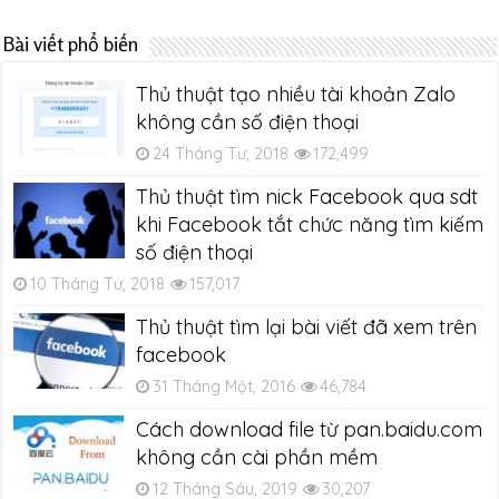
Bài viết phổ biến
Thủ thuật tạo nhiều tài khoản Zalo
không cần số điện thoại
24 Tháng Tư, 2018
172,499
Thủ thuật tìm nick Facebook qua sdt
khi Facebook tắt chức năng tìm kiếm
số điện thoại
10 Tháng Tư, 2018
157,017
Thủ thuật tìm lại bài viết đã xem trên
facebook
31 Tháng Một, 2016
46,784
Cách download file từ pan.baidu.com
không cần cài phần mềm
12 Tháng Sáu, 2019
30,207