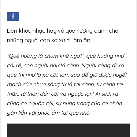
Liên khúc nhạc hay về quê hương dành cho
những người con xa xứ đi làm ăn.
“Quê hương là chùm khế ngọt”, quê hương như
cội rễ, con người như lá cành. Người càng đi xa
quê thì như lá xa cội, làm sao để giữ được huyết
mạch của nhựa sống từ lá tới cành, từ cành tới
thân, từ thân đến cội và ngược lại? Ai sinh ra
cũng có nguồn cội, sự hưng vong của cá nhân
gắn liền với phúc ấm tại quê nhà.