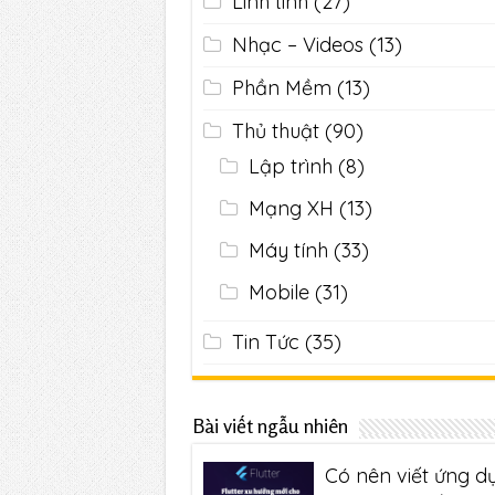
Linh tinh
(27)
Nhạc – Videos
(13)
Phần Mềm
(13)
Thủ thuật
(90)
Lập trình
(8)
Mạng XH
(13)
Máy tính
(33)
Mobile
(31)
Tin Tức
(35)
Bài viết ngẫu nhiên
Có nên viết ứng d