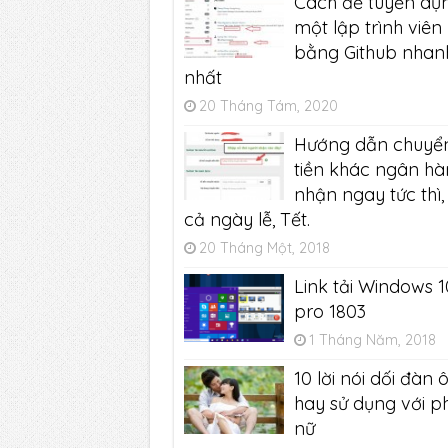
Cách để tuyển dụ
một lập trình viên
bằng Github nhan
nhất
20 Tháng Tám, 2020
Hướng dẫn chuyể
tiền khác ngân h
nhận ngay tức thì,
cả ngày lễ, Tết.
20 Tháng Một, 2018
Link tải Windows 1
pro 1803
1 Tháng Năm, 2018
10 lời nói dối đàn 
hay sử dụng với p
nữ