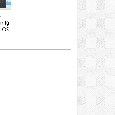
–
n lý
c OS