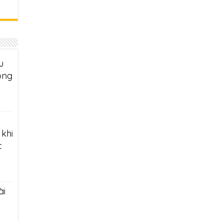
u
ông
khi
c
ài