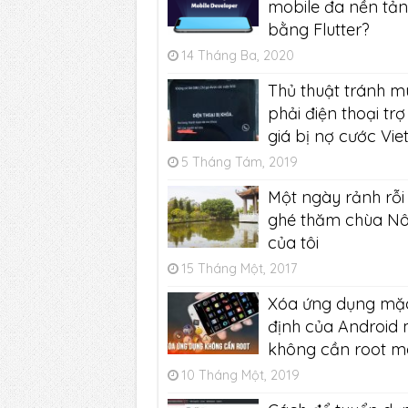
mobile đa nền tả
bằng Flutter?
14 Tháng Ba, 2020
Thủ thuật tránh m
phải điện thoại trợ
giá bị nợ cước Viet
5 Tháng Tám, 2019
Một ngày rảnh rỗi
ghé thăm chùa N
của tôi
15 Tháng Một, 2017
Xóa ứng dụng mặ
định của Android
không cần root m
10 Tháng Một, 2019