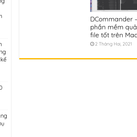
ng
h
DCommander 
phần mềm quả
file tốt trên Ma
n
2 Tháng Hai, 2021
àng
 kể
0
ông
hụ