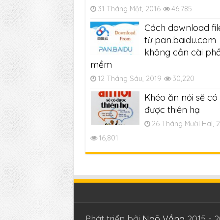
31 Tháng Một, 2016
46,785
Cách download fil
từ pan.baidu.com
không cần cài ph
mềm
12 Tháng Sáu, 2019
30,220
Khéo ăn nói sẽ có
được thiên hạ
26 Tháng Mười Hai, 
16,801
Phát triển bởi
Ngõ Vắng
2015 - 