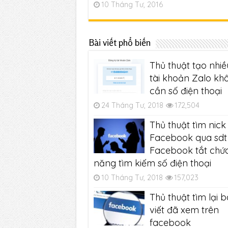
10 Tháng Tư, 2016
Bài viết phổ biến
Thủ thuật tạo nhiề
tài khoản Zalo kh
cần số điện thoại
24 Tháng Tư, 2018
172,504
Thủ thuật tìm nick
Facebook qua sdt 
Facebook tắt chứ
năng tìm kiếm số điện thoại
10 Tháng Tư, 2018
157,023
Thủ thuật tìm lại b
viết đã xem trên
facebook