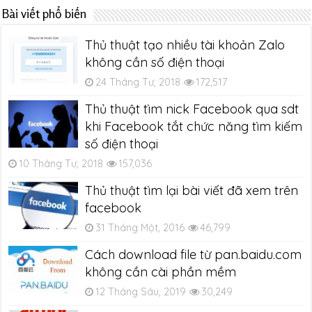
Bài viết phổ biến
Thủ thuật tạo nhiều tài khoản Zalo
không cần số điện thoại
24 Tháng Tư, 2018
172,517
Thủ thuật tìm nick Facebook qua sdt
khi Facebook tắt chức năng tìm kiếm
số điện thoại
10 Tháng Tư, 2018
157,036
Thủ thuật tìm lại bài viết đã xem trên
facebook
31 Tháng Một, 2016
46,799
Cách download file từ pan.baidu.com
không cần cài phần mềm
12 Tháng Sáu, 2019
30,249