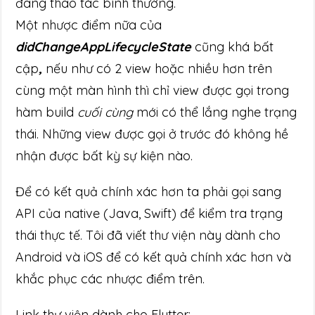
đang thao tác bình thường.
Một nhược điểm nữa của
didChangeAppLifecycleState
cũng khá bất
cập
,
nếu như có 2 view hoặc nhiều hơn trên
cùng một màn hình thì chỉ view được gọi trong
hàm build
cuối cùng
mới có thể lắng nghe trạng
thái. Những view được gọi ở trước đó không hề
nhận được bất kỳ sự kiện nào.
Để có kết quả chính xác hơn ta phải gọi sang
API của native (Java, Swift) để kiểm tra trạng
thái thực tế. Tôi đã viết thư viện này dành cho
Android và iOS để có kết quả chính xác hơn và
khắc phục các nhược điểm trên.
Link thư viện dành cho Flutter: