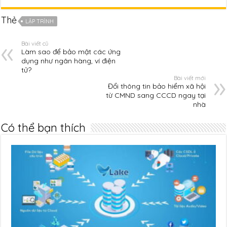
Thẻ
LẬP TRÌNH
Bài viết cũ
Làm sao để bảo mật các ứng
dụng như ngân hàng, ví điện
tử?
Bài viết mới
Đổi thông tin bảo hiểm xã hội
từ CMND sang CCCD ngay tại
nhà
Có thể bạn thích