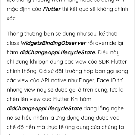
mặc định của
Flutter
thì kết quả sẽ không chính
xác.
Thông thường bạn sẽ dùng như sau: kế thừa
class
WidgetsBindingObserver
rồi override lại
hàm
didChangeAppLifecycleState.
Điều này
chỉ đúng khi bạn dùng các view của SDK Flutter
chính thống. Giả sử đặt trường hợp bạn gọi sang
các view của API native như Finger, Face ID thì
những view này sẽ được gọi ở trên cùng, tức là
chèn lên view của Flutter. Khi hàm
didChangeAppLifecycleState
đang lắng nghe
nó sẽ hiểu nhầm là ứng dụng đang được vào
chế độ nền mà thực tế ứng dụng của chúng ta