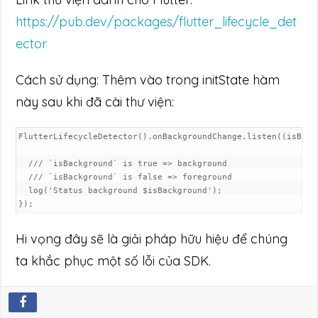
https://pub.dev/packages/flutter_lifecycle_det
ector
Cách sử dụng: Thêm vào trong initState hàm
này sau khi đã cài thư viện:
FlutterLifecycleDetector().onBackgroundChange.listen((isBackg
  /// `isBackground` is true => background

  /// `isBackground` is false => foreground

  log('Status background $isBackground');

});
Hi vọng đây sẽ là giải pháp hữu hiệu để chúng
ta khắc phục một số lỗi của SDK.