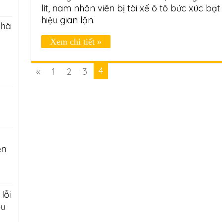
lít, nam nhân viên bị tài xế ô tô bức xúc bạt
hiệu gian lận.
nhà
Xem chi tiết »
4
«
1
2
3
ện
lỗi
ệu