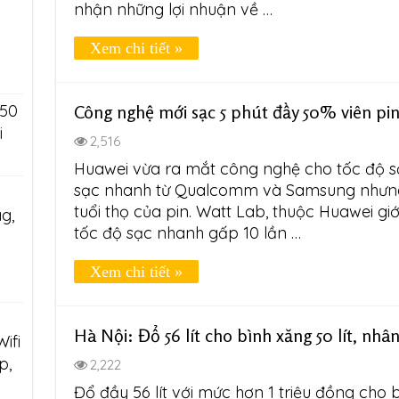
nhận những lợi nhuận về …
Xem chi tiết »
 50
Công nghệ mới sạc 5 phút đầy 50% viên pi
i
2,516
Huawei vừa ra mắt công nghệ cho tốc độ s
sạc nhanh từ Qualcomm và Samsung nhưn
tuổi thọ của pin. Watt Lab, thuộc Huawei giớ
g,
tốc độ sạc nhanh gấp 10 lần …
Xem chi tiết »
Hà Nội: Đổ 56 lít cho bình xăng 50 lít, nhân
ifi
p,
2,222
Đổ đầy 56 lít với mức hơn 1 triệu đồng cho 