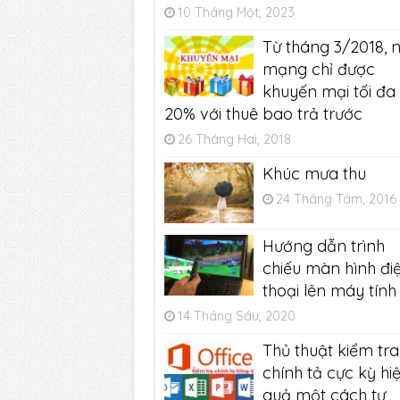
10 Tháng Một, 2023
Từ tháng 3/2018, 
mạng chỉ được
khuyến mại tối đa
20% với thuê bao trả trước
26 Tháng Hai, 2018
Khúc mưa thu
24 Tháng Tám, 2016
Hướng dẫn trình
chiếu màn hình đi
thoại lên máy tính
14 Tháng Sáu, 2020
Thủ thuật kiểm tra 
chính tả cực kỳ hi
quả một cách tự