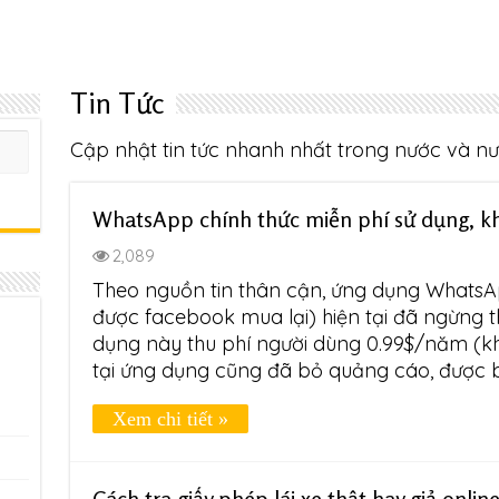
Tin Tức
Cập nhật tin tức nhanh nhất trong nước và nướ
WhatsApp chính thức miễn phí sử dụng, k
2,089
Theo nguồn tin thân cận, ứng dụng Whats
được facebook mua lại) hiện tại đã ngừng t
dụng này thu phí người dùng 0.99$/năm (
tại ứng dụng cũng đã bỏ quảng cáo, được b
Xem chi tiết »
Cách tra giấy phép lái xe thật hay giả onlin