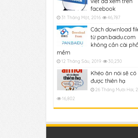
viết đã xem trên
facebook
31 Tháng Một, 2016
46,787
Cách download fil
từ pan.baidu.com
không cần cài ph
mềm
12 Tháng Sáu, 2019
30,230
Khéo ăn nói sẽ có
được thiên hạ
26 Tháng Mười Hai, 
16,802