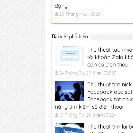
động
20 Tháng Mười, 2020
Bài viết phổ biến
Thủ thuật tạo nhiề
tài khoản Zalo kh
cần số điện thoại
24 Tháng Tư, 2018
172,507
Thủ thuật tìm nick
Facebook qua sdt 
Facebook tắt chứ
năng tìm kiếm số điện thoại
10 Tháng Tư, 2018
157,024
Thủ thuật tìm lại b