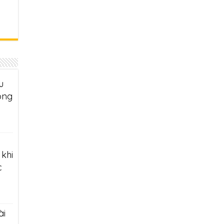
u
ông
khi
c
ài