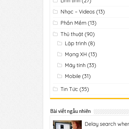
Linh tinh
(27)
Nhạc – Videos
(13)
Phần Mềm
(13)
Thủ thuật
(90)
Lập trình
(8)
Mạng XH
(13)
Máy tính
(33)
Mobile
(31)
Tin Tức
(35)
Bài viết ngẫu nhiên
Delay search whe