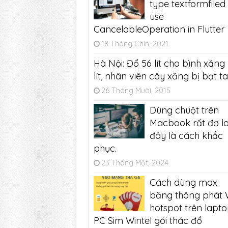
type textformfiled
use
CancelableOperation in Flutter
18 Tháng Chín, 2021
Hà Nội: Đổ 56 lít cho bình xăng
lít, nhân viên cây xăng bị bạt ta
26 Tháng Mười, 2015
Dùng chuột trên
Macbook rất đơ la
đây là cách khắc
phục.
23 Tháng Một, 2024
Cách dùng max
băng thông phát W
hotspot trên lapto
PC Sim Wintel gói thác đổ