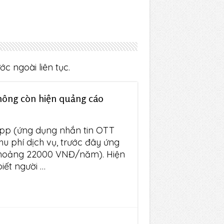
c ngoài liên tục.
hông còn hiện quảng cáo
App (ứng dụng nhắn tin OTT
hu phí dịch vụ, trước đây ứng
khoảng 22000 VNĐ/năm). Hiện
iết người …
e