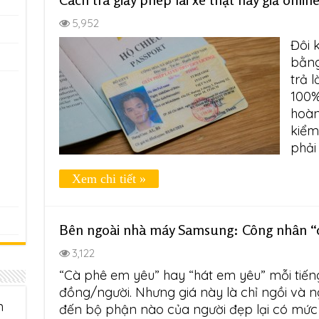
5,952
Đôi 
bằng
trả 
100%
hoàn
kiểm 
phải
Xem chi tiết »
Bên ngoài nhà máy Samsung: Công nhân “c
3,122
“Cà phê em yêu” hay “hát em yêu” mỗi tiến
đồng/người. Nhưng giá này là chỉ ngồi và
n
đến bộ phận nào của người đẹp lại có mức