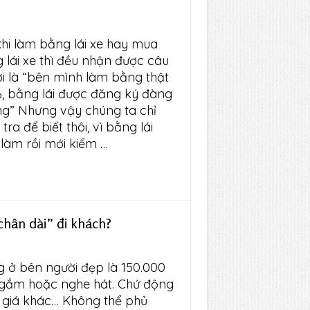
khi làm bằng lái xe hay mua
 lái xe thì đều nhận được câu
lời là “bên mình làm bằng thật
, bằng lái được đăng ký đàng
g” Nhưng vậy chúng ta chỉ
tra để biết thôi, vì bằng lái
 làm rồi mới kiểm …
hân dài” đi khách?
g ở bên người đẹp là 150.000
 ngắm hoặc nghe hát. Chứ động
 giá khác… Không thể phủ